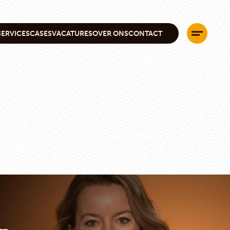
SERVICES
CASES
VACATURES
OVER ONS
CONTACT