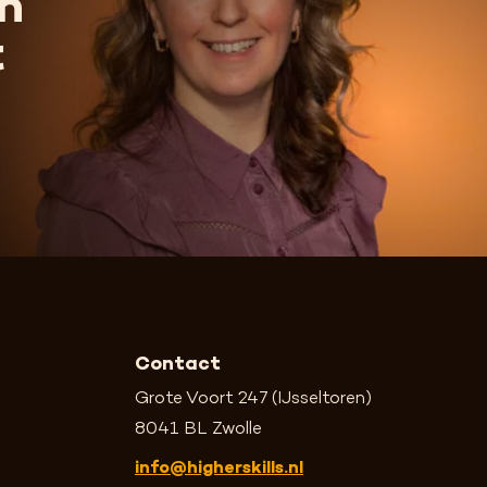
n
t
Contact
Grote Voort 247 (IJsseltoren)
8041 BL Zwolle
info@higherskills.nl