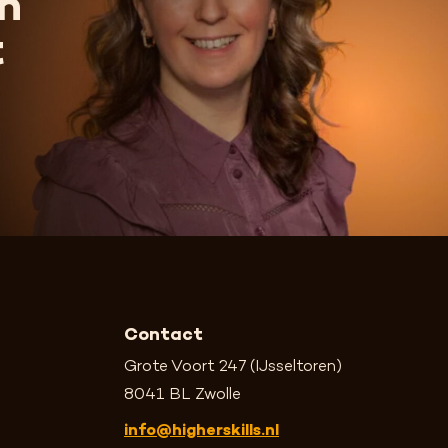
n
t
Contact
Grote Voort 247 (IJsseltoren)
8041 BL Zwolle
info@higherskills.nl