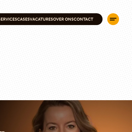
SERVICES
CASES
VACATURES
OVER ONS
CONTACT