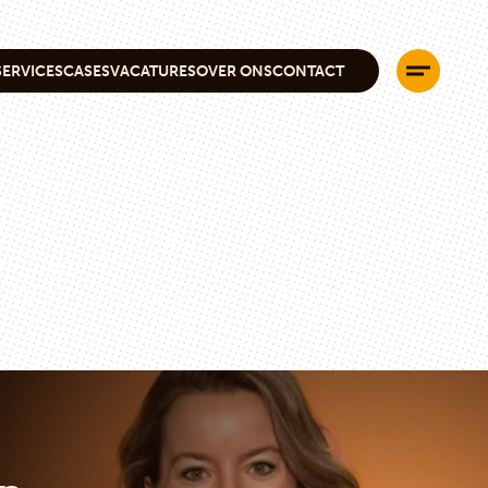
SERVICES
CASES
VACATURES
OVER ONS
CONTACT