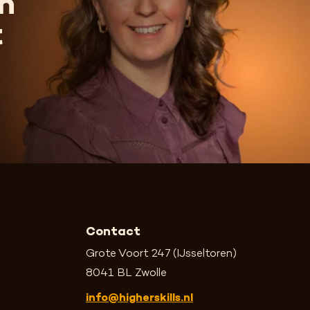
n
t
Contact
Grote Voort 247 (IJsseltoren)
8041 BL Zwolle
info@higherskills.nl